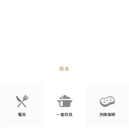
廚具
餐具
一套炊具
洗碗海綿