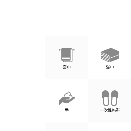
面巾
浴巾
手
一次性拖鞋