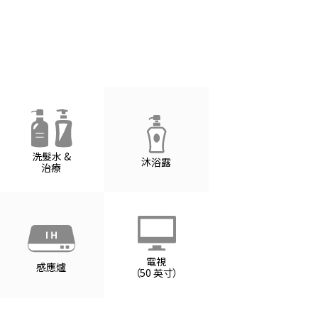
洗髮水 &
沐浴露
治療
電視
感應爐
（50 英寸）