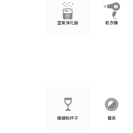
空氣淨化器
乾衣機
眼鏡和杯子
餐具