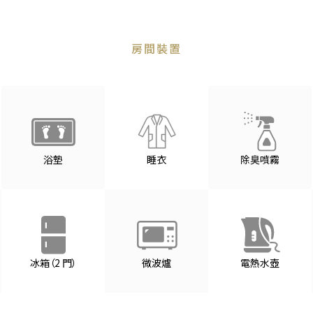
房間裝置
浴墊
睡衣
除臭噴霧
冰箱（2 門）
微波爐
電熱水壺