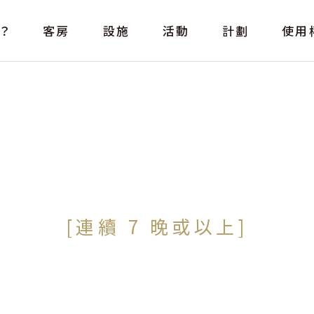
？
客房
設施
活動
計劃
使用
[連續 7 晚或以上]