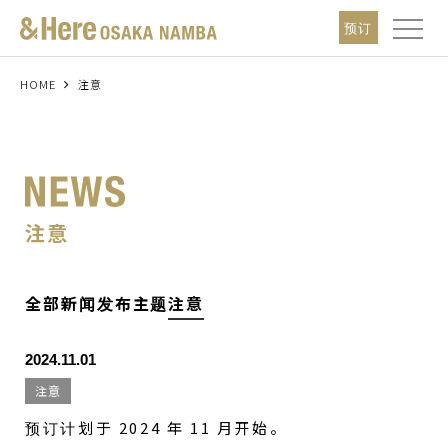
t
预订
o
g
g
l
HOME
注意
e
n
a
v
i
g
a
t
i
注意
o
n
全部
新闻发布
主题
注意
2024.11.01
注意
预订计划于 2024 年 11 月开始。