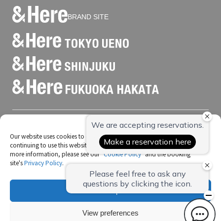
BRAND SITE
公司简介
Our website uses cookies to ensure you get the best experience. By
住宿条款和条件
continuing to use this website, you consent to our use of cookies. For
more information, please see our "
Cookie Policy
" and the booking
清洁与安全
site's
Privacy Policy
.
个人信息保护政策
关于cookies
Accept
招聘信息
新日铁兴和不动产
View preferences