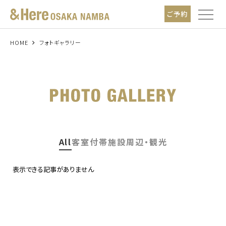
t
ご予約
o
g
g
l
HOME
フォトギャラリー
e
n
a
v
i
g
a
t
i
o
n
All
客室
付帯施設
周辺・観光
表示できる記事がありません