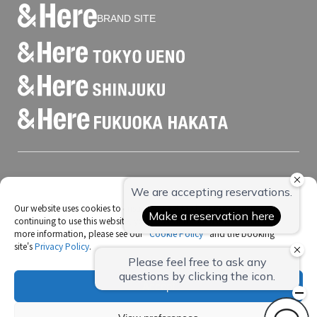
BRAND SITE
会社概要
宿泊約款
Our website uses cookies to ensure you get the best experience. By
クリーン&セーフティ
continuing to use this website, you consent to our use of cookies. For
more information, please see our "
Cookie Policy
" and the booking
特定商取引法に基づく表記
site's
Privacy Policy
.
個人情報保護方針
クッキーについて
Accept
採用情報
日鉄興和不動産